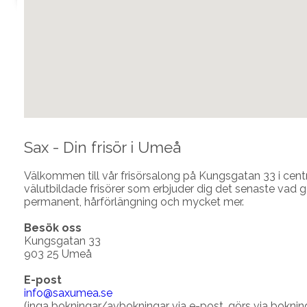
fmovies
embed responsive google map
Sax - Din frisör i Umeå
Välkommen till vår frisörsalong på Kungsgatan 33 i cen
välutbildade frisörer som erbjuder dig det senaste vad gäl
permanent, hårförlängning och mycket mer.
Besök oss
Kungsgatan 33
903 25 Umeå
E-post
info@saxumea.se
(inga bokningar/avbokningar via e-post, görs via boknin